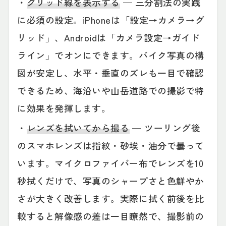
・
グリッド線を表示する
— 三分割法の実践
に必須の設定。iPhoneは「設定→カメラ→グ
リッド」、Androidは「カメラ設定→ガイド
ライン」でオンにできます。バイク写真の構
図が安定し、水平・垂直のズレも一目で確認
できるため、海沿いや山岳道路での撮影で特
に効果を発揮します。
・
レンズを拭いてから撮る
— ツーリング後
のスマホレンズは指紋・砂埃・油分で曇って
います。マイクロファイバー布でレンズを10
秒拭くだけで、写真のシャープさと色鮮やか
さが大きく改善します。実際に拭く前後を比
較すると解像感の差は一目瞭然で、撮影前の