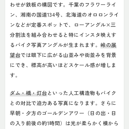
わせが鉄板の構図です。千葉のフラワーライ
ン、湘南の国道134号、北海道のオロロンライ
ンなどが定番スポットで、ローアングル×三
分割法を組み合わせると特にインスタ映えす
るバイク写真アングルが生まれます。
峠の展
望台
では眼下に広がる山並みや街並みを背景
にでき、標高が高いほどスケール感が増しま
す。
ダム・橋・灯台
といった人工構造物もバイク
との対比で迫力ある写真になります。さらに
早朝・夕方のゴールデンアワー（日の出・日
の入り前後の約1時間）は光が柔らかく横から