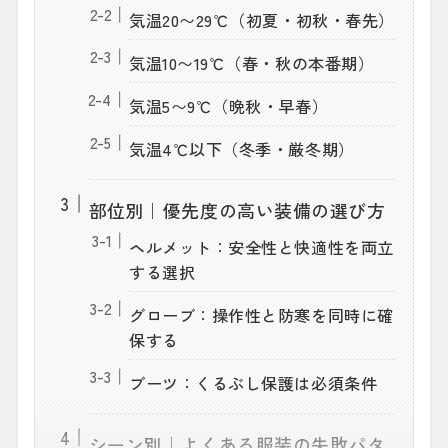
気温20〜29℃（初夏・初秋・春先）
気温10〜19℃（春・秋の本番期）
気温5〜9℃（晩秋・早春）
気温4℃以下（冬季・厳冬期）
部位別｜優先度の高い装備の選び方
ヘルメット：安全性と快適性を両立
する選択
グローブ：操作性と防寒を同時に確
保する
ブーツ：くるぶし保護は必須条件
シーン別｜よくある服装の失敗パタ