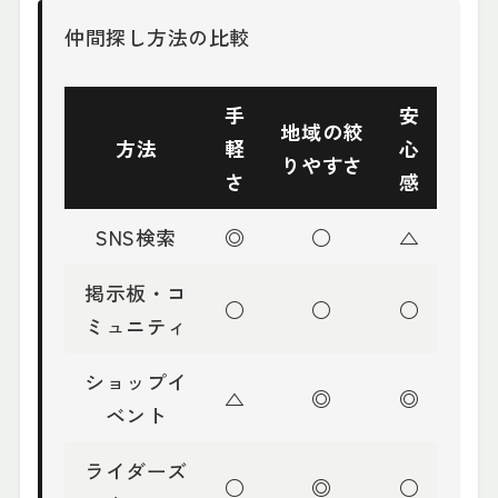
仲間探し方法の比較
手
安
地域の絞
方法
軽
心
りやすさ
さ
感
SNS検索
◎
○
△
掲示板・コ
○
○
○
ミュニティ
ショップイ
△
◎
◎
ベント
ライダーズ
○
◎
○