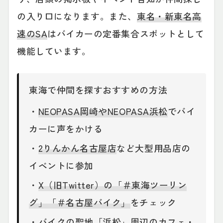
の入り口になります。また、
東名・新東名高
速のSA
はバイカーの定番集合スポットとして
機能しています。
東海で仲間を探すおすすめの方法
・
NEOPASA岡崎やNEOPASA浜松
でバイ
カーに声をかける
・
2りんかん名古屋店
など大型用品店の
イベントに参加
・
X（旧Twitter）の「＃東海ツーリン
グ」「＃名古屋バイク」
をチェック
・バイクの聖地「
浜松
」周辺のカフェ・