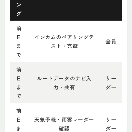
ン
グ
前
日
インカムのペアリングテ
全員
ま
スト・充電
で
前
日
ルートデータのナビ入
リー
ま
力・共有
ダー
で
前
日
天気予報・雨雲レーダー
リー
ま
確認
ダー