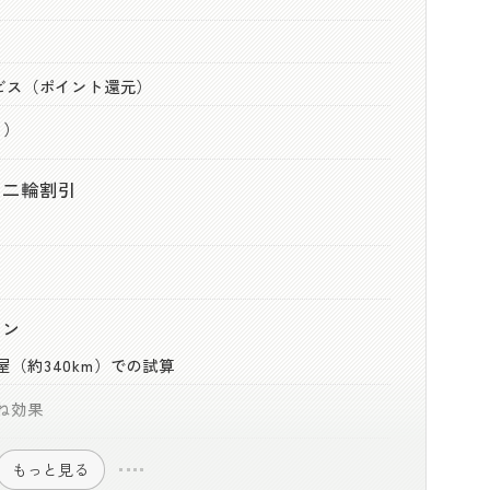
）
）
ビス（ポイント還元）
き）
と二輪割引
ョン
（約340km）での試算
ね効果
もっと見る