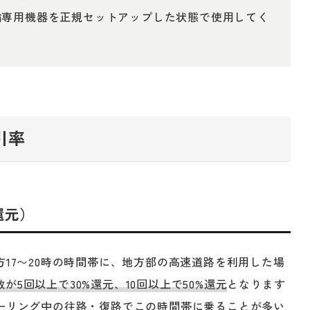
輪専用機器を正規セットアップした状態で使用してく
引率
還元）
方17〜20時の時間帯に、地方部の高速道路を利用した場
が5回以上で30%還元、10回以上で50%還元
となります
ツーリング中の往路・復路でこの時間帯に乗ることが多い