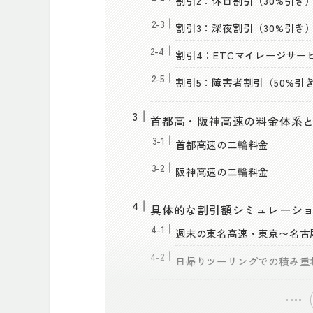
割引2：休日割引（30%引き
割引3：深夜割引（30%引き
割引4：ETCマイレージサー
割引5：障害者割引（50%引
首都高・阪神高速の料金体系
首都高速の二輪料金
阪神高速の二輪料金
具体的な割引額シミュレーシ
週末の東名高速・東京〜名古屋
日帰りツーリングでの積み重