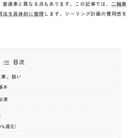
、普通車と異なる点もあります。この記事では、
二輪車
用法を具体的に整理
します。ツーリング計画の費用感を
目次
通車」扱い
基本
必要
率
0%還元）