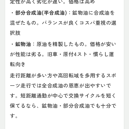
定性が高く劣化が遅い。価格は高め
・
部分合成油(半合成油)
：鉱物油に合成油を
混ぜたもの。バランスが良くコスパ重視の選
択肢
・
鉱物油
：原油を精製したもの。価格が安い
が性能は劣る。旧車・原付4スト・慣らし運
転向き
走行距離が多い方や高回転域を多用するスポ
ーツ走行では全合成油の恩恵が出やすいで
す。短距離通勤が中心で交換サイクルを短く
保てるなら、鉱物油・部分合成油でも十分で
す。