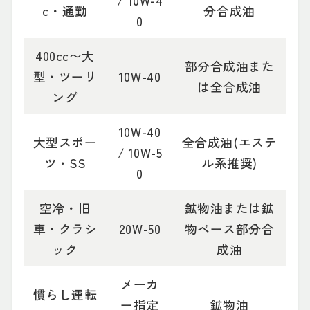
/ 10W-4
c・通勤
分合成油
0
400cc〜大
部分合成油また
型・ツーリ
10W-40
は全合成油
ング
10W-40
大型スポー
全合成油(エステ
/ 10W-5
ツ・SS
ル系推奨)
0
空冷・旧
鉱物油または鉱
車・クラシ
20W-50
物ベース部分合
ック
成油
メーカ
慣らし運転
ー指定
鉱物油