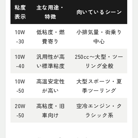
粘度
主な用途・
向いているシーン
表示
特徴
10W
低粘度・燃
小排気量・街乗り
-30
費寄り
中心
10W
汎用性が高
250cc〜大型・ツー
-40
い標準粘度
リング全般
10W
高温安定性
大型スポーツ・夏
-50
が高い
季ツーリング
20W
高粘度・旧
空冷エンジン・ク
-50
車向け
ラシック系