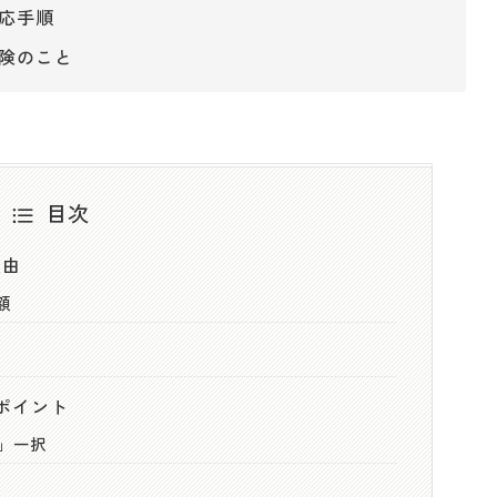
応手順
険のこと
目次
理由
額
ポイント
限」一択