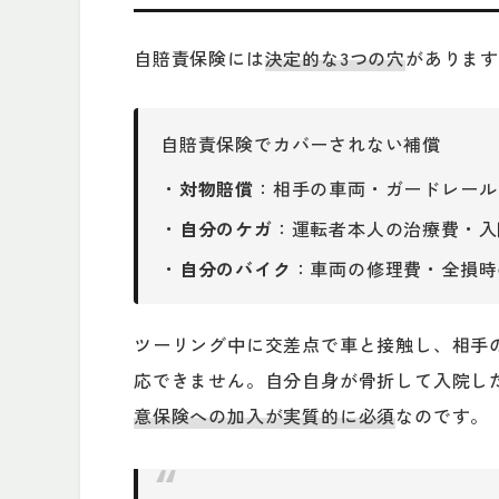
自賠責保険には
決定的な3つの穴
がありま
自賠責保険でカバーされない補償
・
対物賠償
：相手の車両・ガードレール
・
自分のケガ
：運転者本人の治療費・入
・
自分のバイク
：車両の修理費・全損時
ツーリング中に交差点で車と接触し、相手
応できません。自分自身が骨折して入院し
意保険への加入が実質的に必須
なのです。